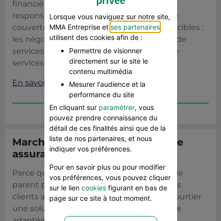
privée
financières d’une mise en cause de leur
responsabilité, nous avons développé une
Lorsque vous naviguez sur notre site,
MMA Entreprise et
ses partenaires
couverture complète déclinée selon trois cibles :
utilisent des cookies afin de :
les négociants/fabricants, les prestataires de
Permettre de visionner
services intellectuels et les prestataires de
directement sur le site le
services mixtes.
contenu multimédia
En savoir plus
Mesurer l'audience et la
performance du site
En cliquant sur
paramétrer
, vous
pouvez prendre connaissance du
détail de ces finalités ainsi que de la
liste de nos partenaires, et nous
Marchandises transportées : une
indiquer vos préférences.
assurance sans faille
Pour en savoir plus ou pour modifier
Parce que la prévention est trop souvent le
vos préférences, vous pouvez cliquer
parent pauvre de l’assurance transport, vos
sur le lien
cookies
figurant en bas de
clients attendent légitimement de leur courtier
page sur ce site à tout moment.
une solution d’assurance et une assistance
adaptées à la gestion de leur risque