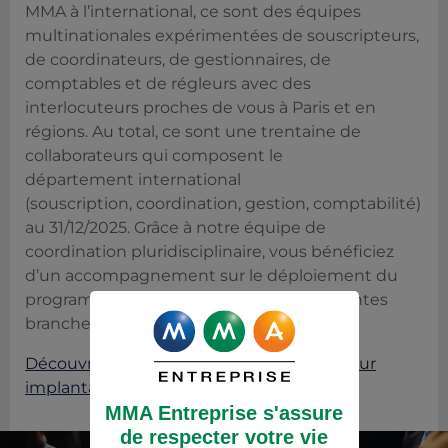
MMA à l’international, ce sont des équipes
multinationales expérimentées de souscripteurs,
de coordinateurs, de gestionnaires, de
comptables et de régleurs avec des
interlocuteurs proches de vous à Paris et en
régions. Au total, ce sont une trentaine de
collaborateurs qui composent le
département international
(souscription, coordination, gestion, comptabilité)
au 31/12/2025. Grâce à notre équipe de
coordination pluridisciplinaire, vous bénéficiez
d’un accompagnement sur le déploiement du
programme international dans les différentes
branches.
Découvrez la liste des partenaires INI et leur
implantation dans le monde.
MMA Entreprise s'assure
de respecter votre vie