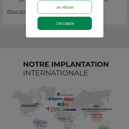
partenaire local et l’assureur du programme.
Je refuse
Pour en savoir plus sur notre réseau INI
J'accepte
NOTRE IMPLANTATION
INTERNATIONALE