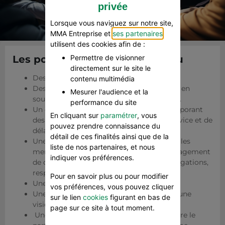
privée
Lorsque vous naviguez sur notre site,
MMA Entreprise et
ses partenaires
utilisent des cookies afin de :
Permettre de visionner
Les points forts de notre réseau
directement sur le site le
Des solutions d’assurance sur-mesure.
contenu multimédia
Des connaissances et une expertise locale en
Mesurer l'audience et la
souscription, prévention et indemnisation.
performance du site
Un contrat de prestation de services incorporant
En cliquant sur
paramétrer
, vous
des standards en termes de qualité de service et de
pouvez prendre connaissance du
délais.
détail de ces finalités ainsi que de la
Une gestion de la qualité du service : tous les
liste de nos partenaires, et nous
membres du réseau INI sont liés par l’engagement
indiquer vos préférences.
de qualité de service INI qui définit les obligations,
responsabilités, procédures et calendriers.
Pour en savoir plus ou pour modifier
Une conformité réglementaire et fiscale.
vos préférences, vous pouvez cliquer
Une transversalité des informations pour une
sur le lien
cookies
figurant en bas de
vision globale optimisée.
page sur ce site à tout moment.
Une gestion des sinistres coordonnée entre le